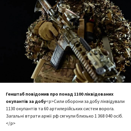
Генштаб повідомив про понад 1100 ліквідованих
окупантів за добу
<p>Сили оборони за добу ліквідували
1130 окупантів та 60 артилерійських систем ворога.
Загальні втрати армії рф сягнули близько 1 368 040 осіб.
</p>