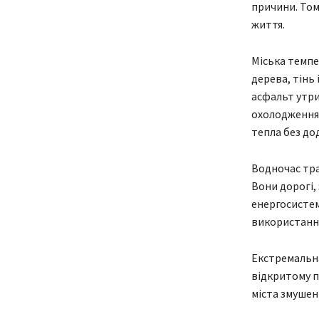
причини. Том
життя.
Міська темпе
дерева, тінь 
асфальт утри
охолодження”
тепла без до
Водночас тра
Вони дорогі,
енергосистем
використанн
Екстремальна
відкритому по
міста змушен