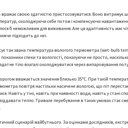
 вражає своєю здатністю пристосовуватися. Воно витримує 
ператур, охолоджуючи себе потом і компенсуючи навантаження
лося б неможливим для виживання. Але ця адаптивність має чіт
лижче підходить до неї.
ує так звана температура вологого термометра (wet-bulb tem
 показники спеки та вологості, показуючи не просто, наскільк
и здатне тіло взагалі охолоджуватися через випаровування поту
рогом вважається значення близько 35°C. При такій температ
мометра повітря настільки насичене вологою, що піт переста
я. Навіть у тіні, навіть при наявності води, навіть у стані сп
віддавати тепло. Тривале перебування в таких умовах стає с
.
етичний сценарій майбутнього. За оцінками дослідників, екст