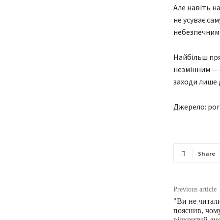
Але навіть н
не усуває сам
небезпечним 
Найбільш пр
незмінним — 
заходи лише 
Джерело: por
Share
Previous article
"Ви не читали
пояснив, чом
відкритий лис