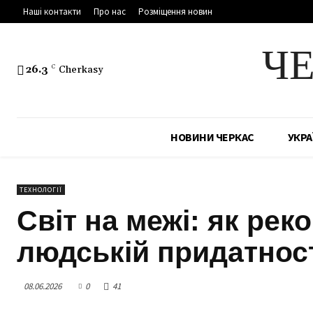
Наші контакти
Про нас
Розміщення новин
Ч
26.3
C
Cherkasy
НОВИНИ ЧЕРКАС
УКРА
ТЕХНОЛОГІЇ
Світ на межі: як рек
людській придатност
08.06.2026
0
41