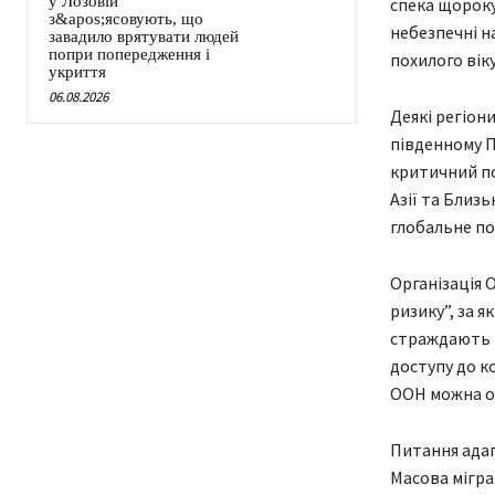
у Лозовій
спека щороку
з&apos;ясовують, що
небезпечні н
завадило врятувати людей
попри попередження і
похилого віку
укриття
06.08.2026
Деякі регіон
південному П
критичний по
Азії та Близ
глобальне по
Організація 
ризику”, за 
страждають т
доступу до к
ООН можна о
Питання адап
Масова мігра