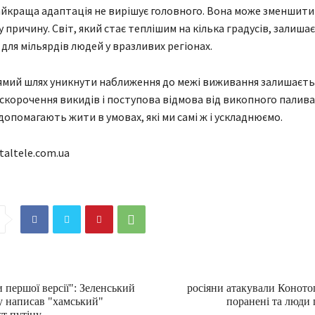
айкраща адаптація не вирішує головного. Вона може зменшити 
у причину. Світ, який стає теплішим на кілька градусів, залиша
для мільярдів людей у вразливих регіонах.
ямий шлях уникнути наближення до межі виживання залишаєть
скорочення викидів і поступова відмова від викопного палива. 
допомагають жити в умовах, які ми самі ж і ускладнюємо.
taltele.com.ua
 першої версії": Зеленський
росіяни атакували Коното
у написав "хамський"
поранені та люди 
т путіну