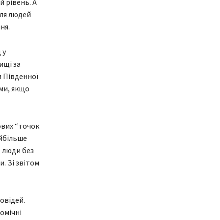
 рівень. А
для людей
ня.
 у
ищі за
и Південної
ми, якщо
ових “точок
айбільше
 люди без
. Зі звітом
овідей.
омічні