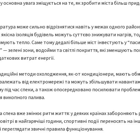
у основна увага зміщується на те, як зробити міста більш при
ратура може сильно відрізнятися навіть у межах одного району
і якісна ізоляція будівель можуть суттєво знижувати нагрів, тод
мують тепло. Саме тому дедалі більше міст інвестують у “пас
 — зелені зони, водойми та світлі покриття, які зменшують п
даткових витрат енергії.
диційні методи охолодження, як-от кондиціонери, мають об
 залежать від електромережі та можуть збільшувати наванта
у під час спеки, а також опосередковано посилювати проблем
я викопного палива.
 спека вже змінює ритм життя: у деяких країнах забороняють 
вітрі в найгарячіші години, спортивні події переносять на інш
і переглядати звичні правила функціонування.