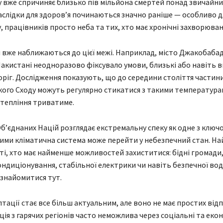
 вже спричиняє близько пів мільйона смертей понад звичайний
аслідки для здоров’я починаються значно раніше — особливо 
, працівників просто неба та тих, хто має хронічні захворюван
и вже наближаються до цієї межі. Наприклад, місто Джакобабад
акистані неодноразово фіксувало умови, близькі або навіть в
ріг. Дослідження показують, що до середини століття частин
ького Сходу можуть регулярно стикатися з такими температура
тепління триватиме.
Об’єднаних Націй розглядає екстремальну спеку як одне з ключ
якими кліматична система може перейти у небезпечний стан. Н
і, хто має найменше можливостей захиститися: бідні громади,
ондиціонування, стабільної електрики чи навіть безпечної води
знайомитися тут.
тації стає все більш актуальним, але воно не має простих відп
ція з гарячих регіонів часто неможлива через соціальні та екон