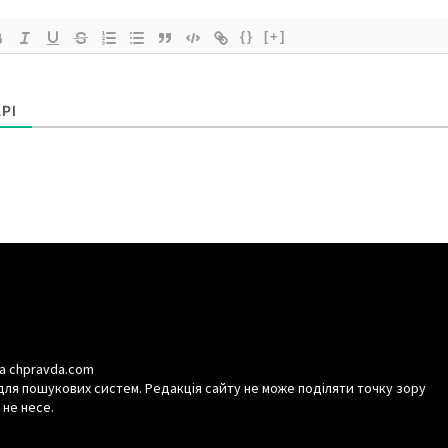
{}
[+]
РІ
а chpravda.com
для пошукових систем. Редакція сайту не може поділяти точку зору
 не несе.