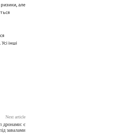
ризики, але
ється
ся
Усі інші
Next article
п дронами: є
під завалами