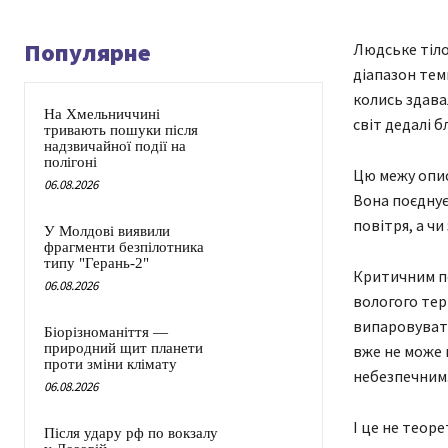
Популярне
Людське тіло
діапазон тем
колись здава
На Хмельниччині
світ дедалі б
тривають пошуки після
надзвичайної події на
полігоні
Цю межу опис
06.08.2026
Вона поєднує
повітря, а ч
У Молдові виявили
фрагменти безпілотника
типу "Герань-2"
Критичним по
06.08.2026
вологого тер
випаровуватис
Біорізноманіття —
природний щит планети
вже не може 
проти зміни клімату
небезпечним
06.08.2026
І це не теор
Після удару рф по вокзалу