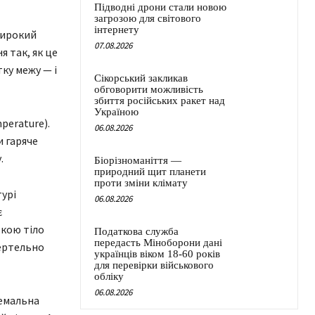
Підводні дрони стали новою
загрозою для світового
інтернету
широкий
07.08.2026
 так, як це
ку межу — і
Сікорський закликав
обговорити можливість
збиття російських ракет над
Україною
perature).
06.08.2026
и гаряче
.
Біорізноманіття —
природний щит планети
проти зміни клімату
урі
06.08.2026
є
окою тіло
Податкова служба
передасть Міноборони дані
мертельно
українців віком 18-60 років
для перевірки військового
обліку
06.08.2026
ремальна