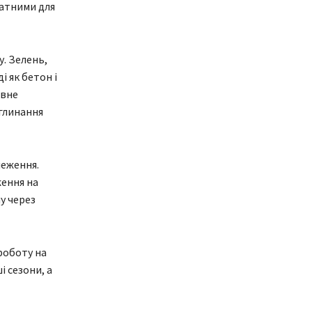
датними для
. Зелень,
і як бетон і
ивне
оглинання
меження.
ження на
у через
роботу на
і сезони, а