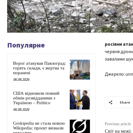
Популярне
росіяни ата
червня дрони
завалами шук
Ворог атакував Павлоград:
горять склади, є жертва та
поранені
Джерело: unn
06.08.2026
США відновили повний
обмін розвідданими з
Share
Україною – Politico
06.08.2026
Grokipedia не стала новою
Previous article
Wikipedia: проєкт визнали
Світ на межі:
невдалим