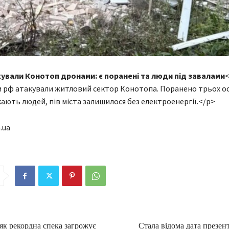
кували Конотоп дронами: є поранені та люди під завалами
<
 рф атакували житловий сектор Конотопа. Поранено трьох осі
ають людей, пів міста залишилося без електроенергії.</p>
.ua
 як рекордна спека загрожує
Стала відома дата презент