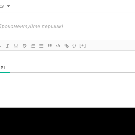
ся
{}
[+]
РІ