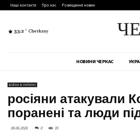
Наші контакти
Про нас
Розміщення новин
Ч
33.2
C
Cherkasy
НОВИНИ ЧЕРКАС
УКРА
ВІЙНА В УКРАЇНІ
росіяни атакували К
поранені та люди пі
08.06.2026
0
35