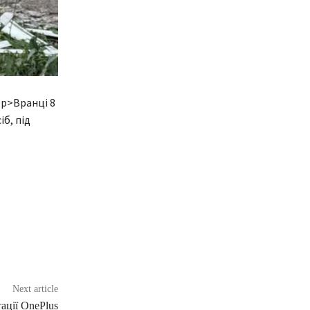
p>Вранці 8
б, під
Next article
ації OnePlus