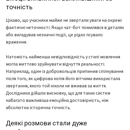
точність
Цікаво, що учасники майже не звертали уваги на окремі
фактичні неточності. Якщо чат-бот помилявся в деталях
або вигадував незначні події, це рідко псувало
враження.
Натомість найменша невідповідність у стилі мовлення
могла миттєво зруйнувати відчуття реальності.
Наприклад, один із добровольців припинив спілкування
після того, як цифрова копія його вітчима використала
звертання, якого той ніколи не вживав за життя.
Дослідники дійшли висновку, що для таких систем
набагато важливіша емоційна достовірність, ніж
абсолютна історична точність.
Деякі розмови стали дуже