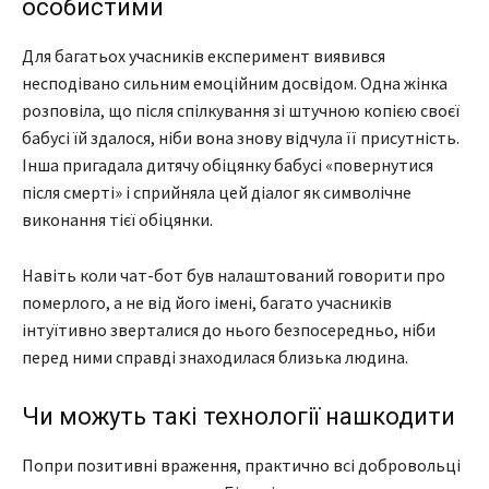
особистими
Для багатьох учасників експеримент виявився
несподівано сильним емоційним досвідом. Одна жінка
розповіла, що після спілкування зі штучною копією своєї
бабусі їй здалося, ніби вона знову відчула її присутність.
Інша пригадала дитячу обіцянку бабусі «повернутися
після смерті» і сприйняла цей діалог як символічне
виконання тієї обіцянки.
Навіть коли чат-бот був налаштований говорити про
померлого, а не від його імені, багато учасників
інтуїтивно зверталися до нього безпосередньо, ніби
перед ними справді знаходилася близька людина.
Чи можуть такі технології нашкодити
Попри позитивні враження, практично всі добровольці