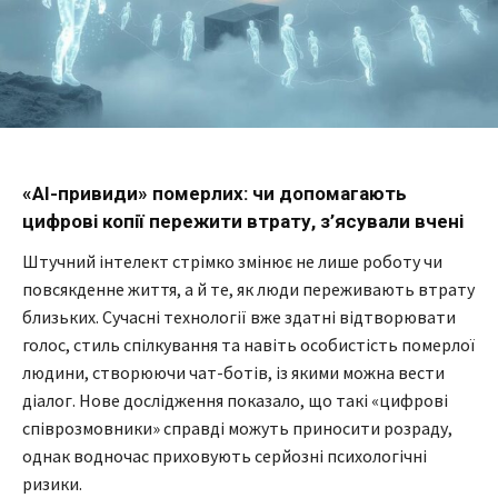
«AI-привиди» померлих: чи допомагають
цифрові копії пережити втрату, з’ясували вчені
Штучний інтелект стрімко змінює не лише роботу чи
повсякденне життя, а й те, як люди переживають втрату
близьких. Сучасні технології вже здатні відтворювати
голос, стиль спілкування та навіть особистість померлої
людини, створюючи чат-ботів, із якими можна вести
діалог. Нове дослідження показало, що такі «цифрові
співрозмовники» справді можуть приносити розраду,
однак водночас приховують серйозні психологічні
ризики.