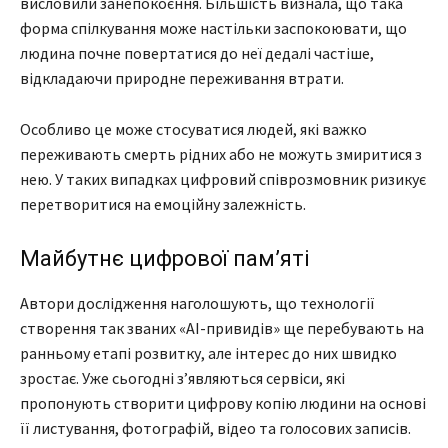
висловили занепокоєння. Більшість визнала, що така
форма спілкування може настільки заспокоювати, що
людина почне повертатися до неї дедалі частіше,
відкладаючи природне переживання втрати.
Особливо це може стосуватися людей, які важко
переживають смерть рідних або не можуть змиритися з
нею. У таких випадках цифровий співрозмовник ризикує
перетворитися на емоційну залежність.
Майбутнє цифрової пам’яті
Автори дослідження наголошують, що технології
створення так званих «AI-привидів» ще перебувають на
ранньому етапі розвитку, але інтерес до них швидко
зростає. Уже сьогодні з’являються сервіси, які
пропонують створити цифрову копію людини на основі
її листування, фотографій, відео та голосових записів.