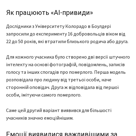
Як працюють «AI-привиди»
Дослідники з Університету Колорадо в Боулдері
запросили до експерименту 16 добровольців віком від
22 до 50 років, які втратили близького родича або друга.
Для кожного учасника було створено дві версії штучного
інтелекту на основі фотографій, повідомлень, записів
голосу та інших спогадів про померлого. Перша модель
розповідала про людину від третьої особи, наче
сторонній оповідач. Друга ж відповідала від першої
особи, імітуючи самого померлого.
Саме цей другий варіант виявився для більшості
учасників значно емоційнішим.
Емоції виявилися важливішими за