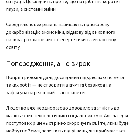
ситуації. Це свідчить про те, що потрібні не короткі
паузи, а системні зміни.
Серед ключових рішень називають прискорену
декарбонізацію економіки, відмову від викопного
палива, розвиток чистої енергетики та екологічну
освіту.
Попередження, а не вирок
Попри тривожні дані, дослідники підкреслюють: мета
таких робіт — не створити відчуття безвиході, а
зафіксувати реальний стан планети.
Людство вже неодноразово доводило здатність до
масштабних технологічних і соціальних змін. Але час для
поступових рішень стрімко скорочується. І те, яким буде
майбутнє Землі, залежить від рішень, які приймаються