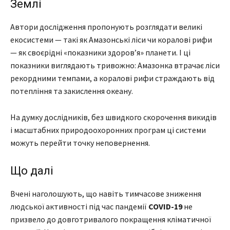
Землі
Автори дослідження пропонують розглядати великі
екосистеми — такі як Амазонські ліси чи коралові рифи
— як своєрідні «показники здоров’я» планети. І ці
показники виглядають тривожно: Амазонка втрачає ліси
рекордними темпами, а коралові рифи страждають від
потепління та закислення океану.
На думку дослідників, без швидкого скорочення викидів
і масштабних природоохоронних програм ці системи
можуть перейти точку неповернення.
Що далі
Вчені наголошують, що навіть тимчасове зниження
людської активності під час пандемії
COVID-19
не
призвело до довготривалого покращення кліматичної