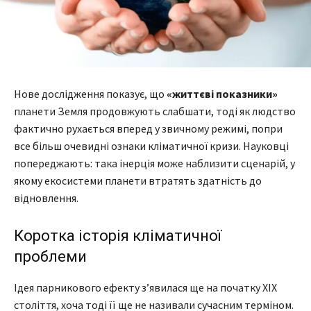
Нове дослідження показує, що
«життєві показники»
планети Земля продовжують слабшати, тоді як людство
фактично рухається вперед у звичному режимі, попри
все більш очевидні ознаки кліматичної кризи. Науковці
попереджають: така інерція може наблизити сценарій, у
якому екосистеми планети втратять здатність до
відновлення.
Коротка історія кліматичної
проблеми
Ідея парникового ефекту з’явилася ще на початку XIX
століття, хоча тоді її ще не називали сучасним терміном.