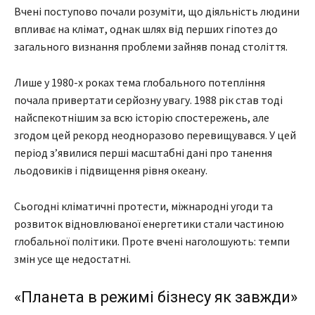
Вчені поступово почали розуміти, що діяльність людини
впливає на клімат, однак шлях від перших гіпотез до
загального визнання проблеми зайняв понад століття.
Лише у 1980-х роках тема глобального потепління
почала привертати серйозну увагу. 1988 рік став тоді
найспекотнішим за всю історію спостережень, але
згодом цей рекорд неодноразово перевищувався. У цей
період з’явилися перші масштабні дані про танення
льодовиків і підвищення рівня океану.
Сьогодні кліматичні протести, міжнародні угоди та
розвиток відновлюваної енергетики стали частиною
глобальної політики. Проте вчені наголошують: темпи
змін усе ще недостатні.
«Планета в режимі бізнесу як завжди»