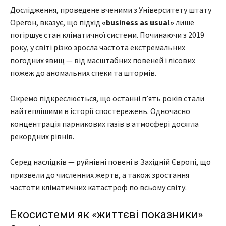
Дослідження, проведене вченими з Університету штату
Орегон, вказує, що підхід
«business as usual»
лише
погіршує стан кліматичної системи. Починаючи з 2019
року, у світі різко зросла частота екстремальних
погодних явищ — від масштабних повеней і лісових
пожеж до аномальних спеки та штормів.
Окремо підкреслюється, що останні п’ять років стали
найтеплішими в історії спостережень. Одночасно
концентрація парникових газів в атмосфері досягла
рекордних рівнів.
Серед наслідків — руйнівні повені в Західній Європі, що
призвели до численних жертв, а також зростання
частоти кліматичних катастроф по всьому світу.
Екосистеми як «життєві показники»