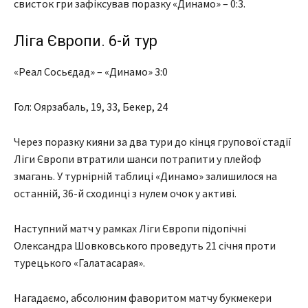
свисток гри зафіксував поразку «Динамо» – 0:3.
Ліга Європи. 6-й тур
«Реал Сосьєдад» – «Динамо» 3:0
Гол: Оярзабаль, 19, 33, Бекер, 24
Через поразку кияни за два тури до кінця групової стадії
Ліги Європи втратили шанси потрапити у плейоф
змагань. У турнірній таблиці «Динамо» залишилося на
останній, 36-й сходинці з нулем очок у активі.
Наступний матч у рамках Ліги Європи підопічні
Олександра Шовковського проведуть 21 січня проти
турецького «Галатасарая».
Нагадаємо, абсолюним фаворитом матчу букмекери