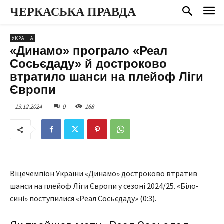
ЧЕРКАСЬКА ПРАВДА
УКРАЇНА
«Динамо» програло «Реал
Сосьєдаду» й достроково
втратило шанси на плейоф Ліги
Європи
13.12.2024
0
168
Віцечемпіон України «Динамо» достроково втратив
шанси на плейоф Ліги Європи у сезоні 2024/25. «Біло-
сині» поступилися «Реал Сосьєдаду» (0:3).