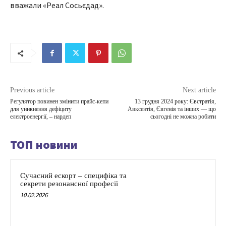
вважали «Реал Сосьєдад».
Previous article
Next article
Регулятор повинен змінити прайс-кепи
13 грудня 2024 року: Євстратія,
для уникнення дефіциту
Авксентія, Євгенія та інших — що
електроенергії, – нардеп
сьогодні не можна робити
ТОП новини
Сучасний ескорт – специфіка та
секрети резонансної професії
10.02.2026