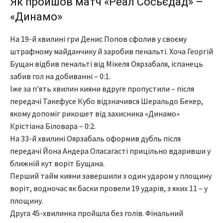
Як пройшов матч «Реал Сосьєдад» –
«Динамо»
На 19-й хвилині гри Денис Попов сфолив у своєму
штрафному майданчику й заробив пенальті. Хоча Георгій
Бущан відбив пенальті від Мікеля Оярзабаля, іспанець
забив гол на добиванні – 0:1.
Іже за п'ять хвилин кияни вдруге пропустили – після
передачі Такефусе Кубо відзначився Шеральдо Бекер,
якому допоміг рикошет від захисника «Динамо»
Крістіана Біловара – 0:2.
На 33-й хвилині Оярзабаль оформив дубль після
передачі Йона Андера Оласагасті прицільно вдаривши у
ближній кут воріт Бущана.
Перший тайм кияни завершили з один ударом у площину
воріт, водночас як баски провели 19 ударів, з яких 11 – у
площину.
Друга 45-хвилинка пройшла без голів. Фінальний