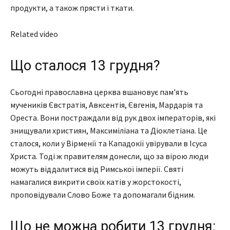
продукти, а також прясти і ткати.
Related video
Що сталося 13 грудня?
Сьогодні православна церква вшановує пам'ять
мучеників Євстратія, Авксентія, Євгенія, Мардарія та
Ореста. Вони постраждали від рук двох імператорів, які
знищували християн, Максиміліана та Діоклетіана. Це
сталося, коли у Вірменії та Кападокії увірували в Ісуса
Христа. Тоді ж правителям донесли, що за вірою люди
можуть віддалитися від Римської імперії. Святі
намагалися викрити своїх катів у жорстокості,
проповідували Слово Боже та допомагали бідним.
Що не можна робити 13 грудня: