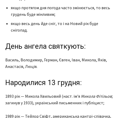
якщо протягом дня погода часто змінюється, то весь
грудень буде мінливим;
якщо весь день йде сніг, то і на Новий рік буде
снігопад.
День ангела святкують:
Василь, Володимир, Герман, Євген, Іван, Микола, Яків,
Анастасія, Люція.
Народилися 13 грудня:
1893 рік — Микола Хвильовий (наст. ім'я
Микола Фітільов
;
загинув у 1933), український письменник і публіцист;
1989 рік — Тейлор Свіфт, американська кантрі-співачка,