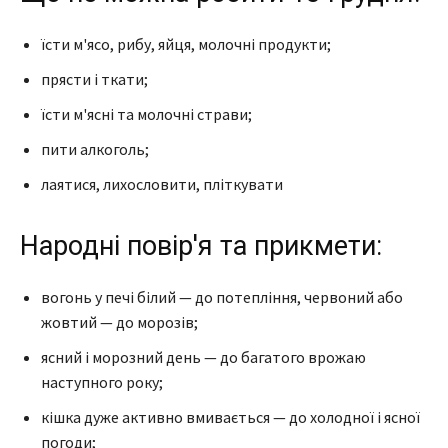
їсти м'ясо, рибу, яйця, молочні продукти;
прясти і ткати;
їсти м'ясні та молочні страви;
пити алкоголь;
лаятися, лихословити, пліткувати
Народні повір'я та прикмети:
вогонь у печі білий — до потепління, червоний або
жовтий — до морозів;
ясний і морозний день — до багатого врожаю
наступного року;
кішка дуже активно вмивається — до холодної і ясної
погоди;