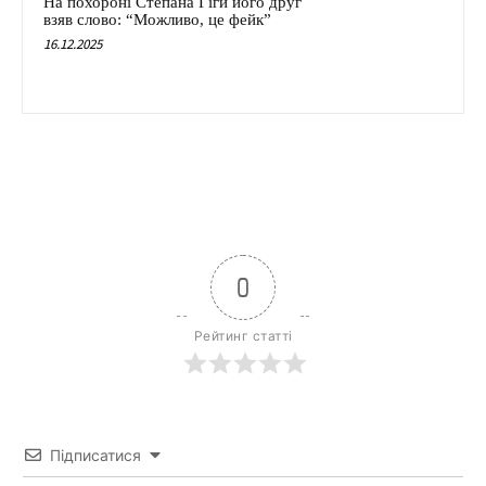
На похороні Степана Гіги його друг
взяв слово: “Можливо, це фейк”
16.12.2025
0
Рейтинг статті
Підписатися