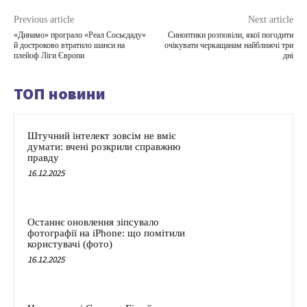
Previous article
Next article
«Динамо» програло «Реал Сосьєдаду»
Синоптики розповіли, якої погодити
й достроково втратило шанси на
очікувати черкащанам найближчі три
плейоф Ліги Європи
дні
ТОП новини
Штучний інтелект зовсім не вміє
думати: вчені розкрили справжню
правду
16.12.2025
Останнє оновлення зіпсувало
фотографії на iPhone: що помітили
користувачі (фото)
16.12.2025