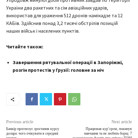
Упродовж минулої доби противник завдав по території
України два ракетних та сім авіаційних ударів,
використав для ураження 512 дронів-камікадзе та 12
КАБів. Здійснив понад 3,2 тисячі обстрілів позицій
наших військ і населених пунктів.
Читайте також:
Завершення рятувальної операції в Запоріжжі,
розгін протестів у Грузії: головне за ніч
Previous article
Next article
Банкір прогнозує зростання курсу
Працював кур’єром, покинув
долара: чого очікувати в середині
навчання та не любить борщ: 7