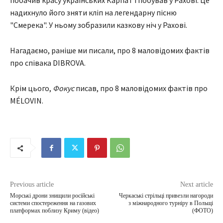
побачив красу українських Карпат і побував у Рахові. Це
надихнуло його зняти кліп на легендарну пісню
"Смерека". У ньому зобразили казкову ніч у Рахові.
Нагадаємо, раніше ми писали, про 8 маловідомих фактів
про співака DIBROVA.
Крім цього,
Фокус
писав, про 8 маловідомих фактів про
MÉLOVIN.
Previous article
Next article
Морські дрони знищили російські
Черкаські стрільці привезли нагороди
системи спостереження на газових
з міжнародного турніру в Польщі
платформах поблизу Криму (відео)
(ФОТО)