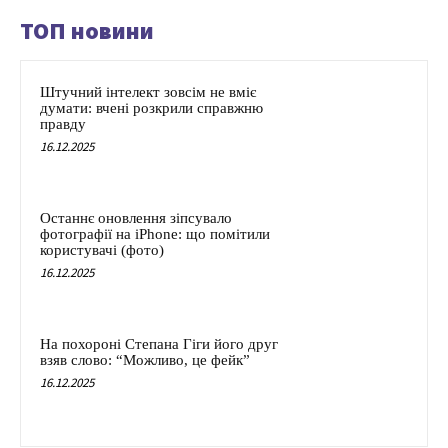
ТОП новини
Штучний інтелект зовсім не вміє
думати: вчені розкрили справжню
правду
16.12.2025
Останнє оновлення зіпсувало
фотографії на iPhone: що помітили
користувачі (фото)
16.12.2025
На похороні Степана Гіги його друг
взяв слово: “Можливо, це фейк”
16.12.2025