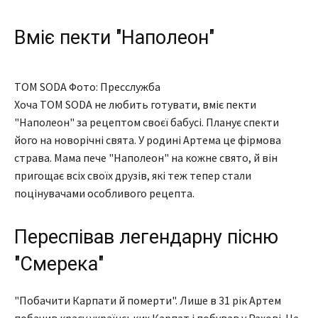
Вміє пекти "Наполеон"
TOM SODA Фото: Пресслужба
Хоча TOM SODA не любить готувати, вміє пекти
"Наполеон" за рецептом своєї бабусі. Планує спекти
його на новорічні свята. У родині Артема це фірмова
страва. Мама пече "Наполеон" на кожне свято, й він
пригощає всіх своїх друзів, які теж тепер стали
поцінувачами особливого рецепта.
Переспівав легендарну пісню
"Смерека"
"Побачити Карпати й померти". Лише в 31 рік Артем