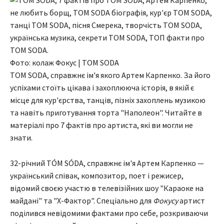
Фото: колаж Фокус | TOM SODA
TOM SODA, справжнє ім'я якого Артем Карпенко. За його
успіхами стоїть цікава і захоплююча історія, в якій є
місце для кур'єрства, танців, пізніх захоплень музикою
та навіть приготування торта "Наполеон". Читайте в
матеріалі про 7 фактів про артиста, які ви могли не
знати.
32-річний TÓM SÓDA, справжнє ім'я Артем Карпенко —
український співак, композитор, поет і режисер,
відомий своєю участю в телевізійних шоу "Караоке на
майдані" та "X-Фактор". Спеціально для
Фокусу
артист
поділився невідомими фактами про себе, розкриваючи