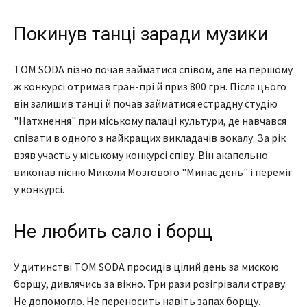
Покинув танці заради музики
TOM SODA пізно почав займатися співом, але на першому
ж конкурсі отримав гран-прі й приз 800 грн. Після цього
він залишив танці й почав займатися естрадну студію
"Натхнення" при міському палаці культури, де навчався
співати в одного з найкращих викладачів вокалу. За рік
взяв участь у міському конкурсі співу. Він акапельно
виконав пісню Миколи Мозгового "Минає день" і переміг
у конкурсі.
Не любить сало і борщ
У дитинстві TOM SODA просидів цілий день за мискою
борщу, дивлячись за вікно. Три рази розігрівали страву.
Не допомогло. Не переносить навіть запах борщу.