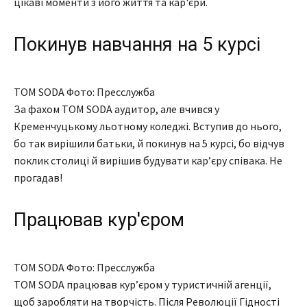
цікаві моменти з його життя та кар'єри.
Покинув навчання на 5 курсі
TOM SODA Фото: Пресслужба
За фахом TOM SODA аудитор, але вчився у
Кременчуцькому льотному коледжі. Вступив до нього,
бо так вирішили батьки, й покинув на 5 курсі, бо відчув
поклик столиці й вирішив будувати карʼєру співака. Не
прогадав!
Працював кур'єром
TOM SODA Фото: Пресслужба
TOM SODA працював курʼєром у туристичній агенції,
щоб заробляти на творчість. Після Революції Гідності