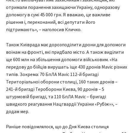
отримали поранення захищаючи Україну, одноразову
допомогу в сумі 45 000 грн. Я вважаю, це важливе
рішення і, переконаний, всі депутати його
підтримають», – наголосив Кличко.
Також Київрада має дорозподілити дрони для допомоги
воїнам на фронті, які придбало місто. А також виділити
ще 600 млн на збільшення допомоги військовим. «На
передову до бійців вирушать іще 430 дронів Mavic різних
типів. Зокрема: 70 БпЛА Mavic 112-й бригаді
Територіальної оборони столиці, 160 таких дронів –
241-й бригаді Тероборони Києва, 90 дронів – 5
штурмовій бригаді, та 110 БпЛА Mavic – бригаді
швидкого реагування Нацгвардії України «Рубіж»», –
додам мер.
Раніше повідомлялося, що до Дня Києва столиця