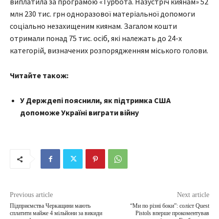
виплатила за програмою «Турбота. Назустріч киянам» 52
млн 230 тис. грн одноразової матеріальної допомоги
соціально незахищеним киянам. Загалом кошти
отримали понад 75 тис. осіб, які належать до 24-х
категорій, визначених розпорядженням міського голови.
Читайте також:
У Держдепі пояснили, як підтримка США
допоможе Україні виграти війну
Previous article
Next article
Підприємства Черкащини мають
“Ми по різні боки”: соліст Quest
сплатити майже 4 мільйони за викиди
Pistols вперше прокоментував