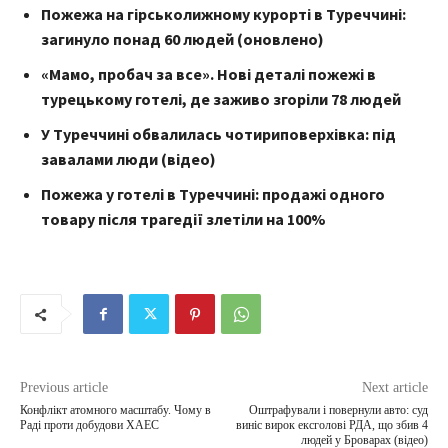
Пожежа на гірськолижному курорті в Туреччині:
загинуло понад 60 людей (оновлено)
«Мамо, пробач за все». Нові деталі пожежі в
турецькому готелі, де заживо згоріли 78 людей
У Туреччині обвалилась чотириповерхівка: під
завалами люди (відео)
Пожежа у готелі в Туреччині: продажі одного
товару після трагедії злетіли на 100%
Previous article
Next article
Конфлікт атомного масштабу. Чому в
Оштрафували і повернули авто: суд
Раді проти добудови ХАЕС
виніс вирок ексголові РДА, що збив 4
людей у Броварах (відео)