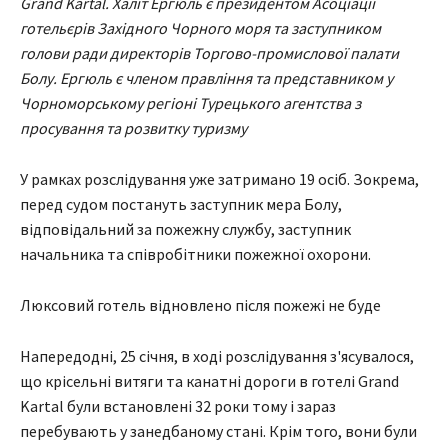
Grand Kartal. Халіт Ергюль є президентом Асоціації
готельєрів Західного Чорного моря та заступником
голови ради директорів Торгово-промислової палати
Болу. Ергюль є членом правління та представником у
Чорноморському регіоні Турецького агентства з
просування та розвитку туризму
У рамках розслідування уже затримано 19 осіб. Зокрема,
перед судом постануть заступник мера Болу,
відповідальний за пожежну службу, заступник
начальника та співробітники пожежної охорони.
Люксовий готель відновлено після пожежі не буде
Напередодні, 25 січня, в ході розслідування з'ясувалося,
що крісельні витяги та канатні дороги в готелі Grand
Kartal були встановлені 32 роки тому і зараз
перебувають у занедбаному стані. Крім того, вони були