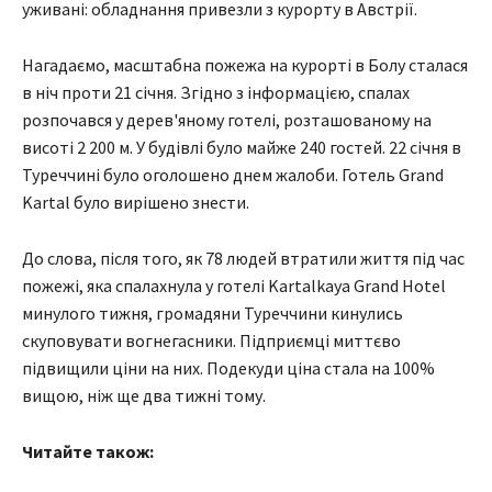
уживані: обладнання привезли з курорту в Австрії.
Нагадаємо, масштабна пожежа на курорті в Болу сталася
в ніч проти 21 січня. Згідно з інформацією, спалах
розпочався у дерев'яному готелі, розташованому на
висоті 2 200 м. У будівлі було майже 240 гостей. 22 січня в
Туреччині було оголошено днем ​​жалоби. Готель Grand
Kartal було вирішено знести.
До слова, після того, як 78 людей втратили життя під час
пожежі, яка спалахнула у готелі Kartalkaya Grand Hotel
минулого тижня, громадяни Туреччини кинулись
скуповувати вогнегасники. Підприємці миттєво
підвищили ціни на них. Подекуди ціна стала на 100%
вищою, ніж ще два тижні тому.
Читайте також: