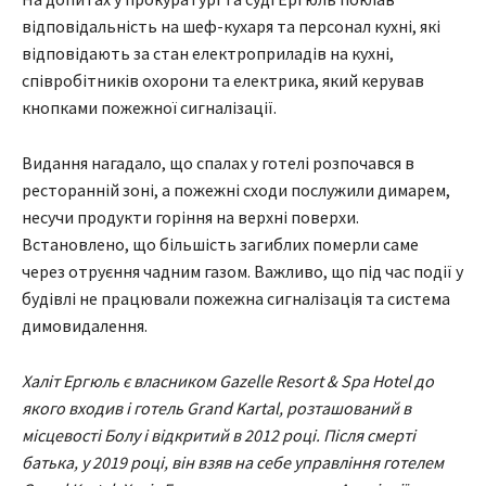
відповідальність на шеф-кухаря та персонал кухні, які
відповідають за стан електроприладів на кухні,
співробітників охорони та електрика, який керував
кнопками пожежної сигналізації.
Видання нагадало, що спалах у готелі розпочався в
ресторанній зоні, а пожежні сходи послужили димарем,
несучи продукти горіння на верхні поверхи.
Встановлено, що більшість загиблих померли саме
через отруєння чадним газом. Важливо, що під час події у
будівлі не працювали пожежна сигналізація та система
димовидалення.
Халіт Ергюль є власником Gazelle Resort & Spa Hotel до
якого входив і готель Grand Kartal, розташований в
місцевості Болу і відкритий в 2012 році. Після смерті
батька, у 2019 році, він взяв на себе управління готелем