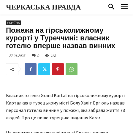
ЧЕРКАСЬКА ПРАВДА
УКРАЇНА
Пожежа на гірськолижному
курорті у Туреччині: власник
готелю вперше назвав винних
27.01.2025
0
168
Власник готелю Grand Kartal на гірськолижному курорті
Карталкая в турецькому місті Болу Халіт Ергюль назвав
персонал готелю винним у пожежі, яка забрала життя 78
людей. Про це пише турецьке видання Karar.
На допитах у прокуратурі та суді Ергюль поклав