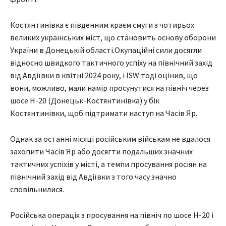
Костянтинівка є південним краєм смуги з чотирьох
великих українських міст, що становить основу оборони
України в Донецькій області.Окупаційні сили досягли
відносно швидкого тактичного успіху на північний захід
від Авдіївки в квітні 2024 року, і ISW тоді оцінив, що
вони, можливо, мали намір просунутися на північ через
шосе H-20 (Донецьк-Костянтинівка) у бік
Костянтинівки, щоб підтримати наступ на Часів Яр.
Однак за останні місяці російським військам не вдалося
захопити Часів Яр або досягти подальших значних
тактичних успіхів у місті, а темпи просування росіян на
північний захід від Авдіївки з того часу значно
сповільнилися.
Російська операція з просування на північ по шосе Н-20 і