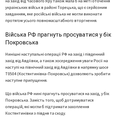
на захід від Часового Яру також мала б на меті оточення
українських військ в районі Торецька, що є серйозним
завданням, яке російські війська не могли виконати
протягом усього повномасштабного вторгнення.
Війська РФ прагнуть просуватися у бік
Покровська
Нинішні наступальні операції РФ на захід і південний
захід від Авдіївки, а також зосередження уваги Росії на
наступі на північний захід від Авдіївки в напрямку шосе
Т0504 (Костянтинівка-Покровськ) дозволяють зробити
наступне припущення.
Що війська РФ нині прагнуть просуватися на захід, у бік
Покровська. Замість того, щоб дотримуватися
операцій, які могли б підтримати захоплення
Костянтинівки з півдня та сходу.