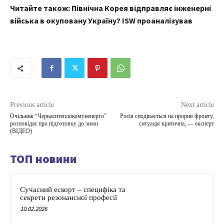
Читайте також: Північна Корея відправляє інженерні
війська в окуповану Україну? ISW проаналізував
Previous article
Next article
Очільник “Черкаситеплокомуненерго”
Росія сподівається на прорив фронту,
розповідає про підготовку до зими
ситуація критична, — експерт
(ВІДЕО)
ТОП новини
Сучасний ескорт – специфіка та
секрети резонансної професії
10.02.2026