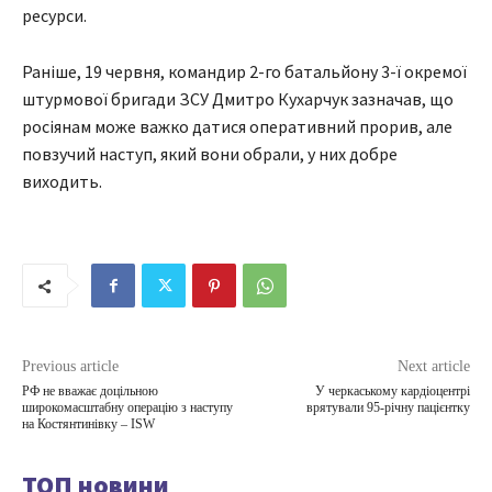
ресурси.
Раніше, 19 червня, командир 2-го батальйону 3-ї окремої
штурмової бригади ЗСУ Дмитро Кухарчук зазначав, що
росіянам може важко датися оперативний прорив, але
повзучий наступ, який вони обрали, у них добре
виходить.
Previous article
Next article
РФ не вважає доцільною
У черкаському кардіоцентрі
широкомасштабну операцію з наступу
врятували 95-річну пацієнтку
на Костянтинівку – ISW
ТОП новини