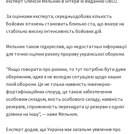
експерт Олексій Мельник в інтерв'ю виданню OBOZ.
За оцінками експерта, середньодобова кількість
бойових зіткнень становить близько ста, що вказує на
стабільно високу інтенсивність бойових дій.
Мельник також підкреслив, що недостатньо інформації
для точної оцінки ризику прориву української оборони.
"Якщо говорити про ризики, то тут потрібно бути дуже
обережним, адже я не володію ситуацією щодо наших
ліній оборони. Це не тільки наявність інженерно-
фортифікаційних споруд, це також забезпечення
особовим складом, якість особового складу, наявність
резервів, спроможність перекидати ці резерви з однієї
ділянки на іншу", — каже Мельник.
Експерт додав, що Україна має загальне уявлення про