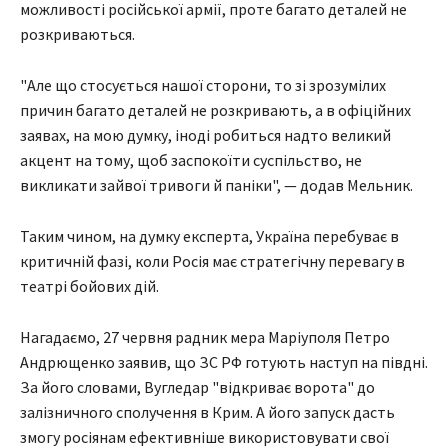
можливості російської армії, проте багато деталей не
розкриваються.
"Але що стосується нашої сторони, то зі зрозумілих
причин багато деталей не розкривають, а в офіційних
заявах, на мою думку, іноді робиться надто великий
акцент на тому, щоб заспокоїти суспільство, не
викликати зайвої тривоги й паніки", — додав Мельник.
Таким чином, на думку експерта, Україна перебуває в
критичній фазі, коли Росія має стратегічну перевагу в
театрі бойових дій.
Нагадаємо, 27 червня радник мера Маріуполя Петро
Андрющенко заявив, що ЗС РФ готують наступ на півдні.
За його словами, Вугледар "відкриває ворота" до
залізничного сполучення в Крим. А його запуск дасть
змогу росіянам ефективніше використовувати свої