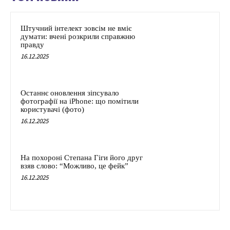
Штучний інтелект зовсім не вміє
думати: вчені розкрили справжню
правду
16.12.2025
Останнє оновлення зіпсувало
фотографії на iPhone: що помітили
користувачі (фото)
16.12.2025
На похороні Степана Гіги його друг
взяв слово: “Можливо, це фейк”
16.12.2025