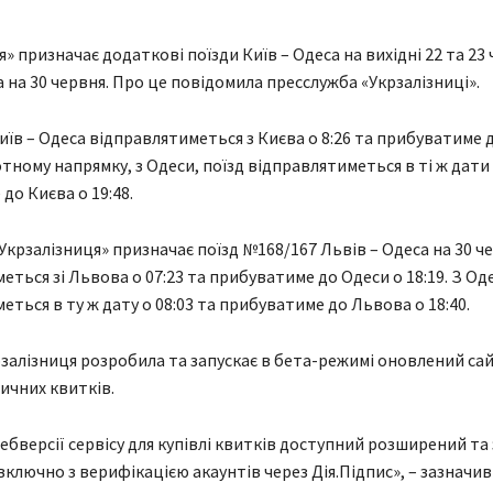
» призначає додаткові поїзди Київ – Одеса на вихідні 22 та 23
а на 30 червня. Про це повідомила пресслужба «Укрзалізниці».
иїв – Одеса відправлятиметься з Києва о 8:26 та прибуватиме 
отному напрямку, з Одеси, поїзд відправлятиметься в ті ж дати 
до Києва о 19:48.
Укрзалізниця» призначає поїзд №168/167 Львів – Одеса на 30 че
еться зі Львова о 07:23 та прибуватиме до Одеси о 18:19. З Од
еться в ту ж дату о 08:03 та прибуватиме до Львова о 18:40.
рзалізниця розробила та запускає в бета-режимі оновлений сай
ничних квитків.
вебверсії сервісу для купівлі квитків доступний розширений та
включно з верифікацією акаунтів через Дія.Підпис», – зазначив