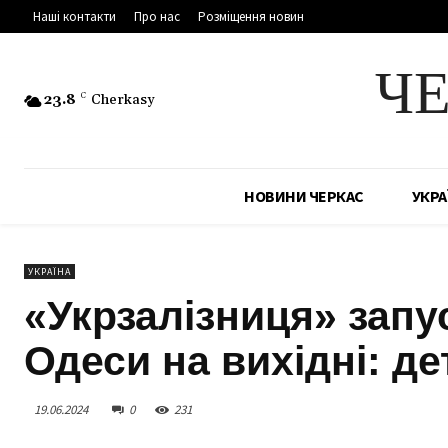
Наші контакти
Про нас
Розміщення новин
Ч
23.8
C
Cherkasy
НОВИНИ ЧЕРКАС
УКРА
УКРАЇНА
«Укрзалізниця» запу
Одеси на вихідні: де
19.06.2024
0
231