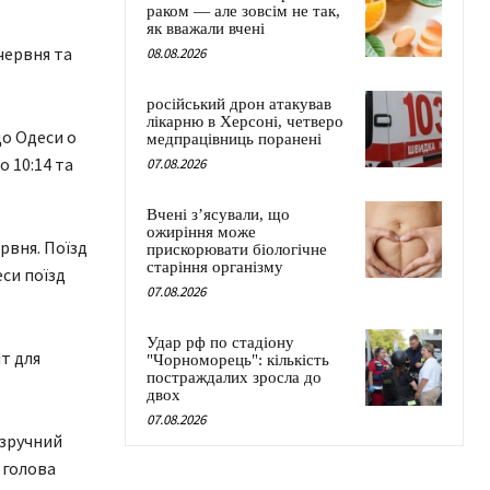
раком — але зовсім не так,
як вважали вчені
 червня та
08.08.2026
російський дрон атакував
лікарню в Херсоні, четверо
до Одеси о
медпрацівниць поранені
о 10:14 та
07.08.2026
Вчені з’ясували, що
ожиріння може
рвня. Поїзд
прискорювати біологічне
старіння організму
еси поїзд
07.08.2026
Удар рф по стадіону
т для
"Чорноморець": кількість
постраждалих зросла до
двох
07.08.2026
 зручний
 голова