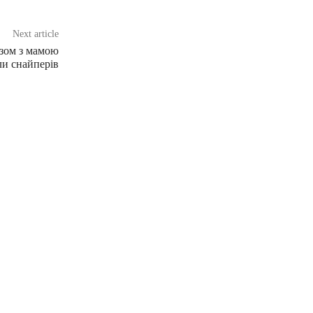
Next article
азом з мамою
ли снайперів