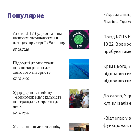
Популярне
«Укрзалізниця
Львів – Одес
Android 17 буде останнім
Поїзд №115 К
великим оновленням ОС
для цих пристроїв Samsung
18:22. В звор
07.08.2026
прибуватиме 
Підводні дрони стали
Крім цього, «
новою загрозою для
світового інтернету
відправлятим
07.08.2026
відправлятим
Удар рф по стадіону
До слова, Ук
"Чорноморець": кількість
постраждалих зросла до
купівлі заліз
двох
07.08.2026
«Відтепер у 
функціонал, 
У лікарні помер чоловік,