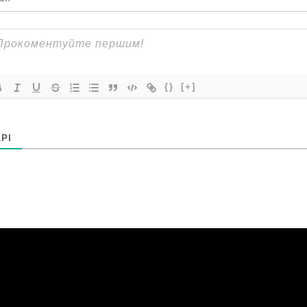
{}
[+]
РІ