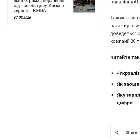
який отримав поранення
правління АТ
під час обстрілу Києва 5
серпня – КМВА
Також стало 
07.08.2026
пасажирських
доведеться с
компанії 20 т
Читайте так
«Укрзаліз
Як заощад
Яку зарпл
цифри
Share