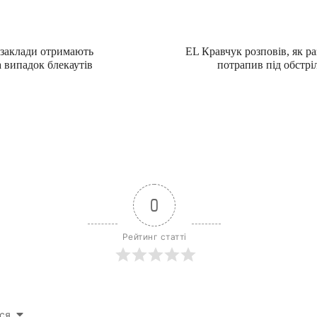
дзаклади отримають
EL Кравчук розповів, як р
 випадок блекаутів
потрапив під обстрі
0
Рейтинг статті
ся