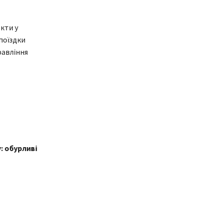
кти у
поїздки
равління
: обурливі