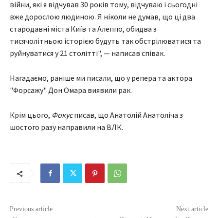
війни, які я відчував 30 років тому, відчуваю і сьогодні
вже дорослою людиною. Я ніколи не думав, що ці два
стародавні міста Київ та Алеппо, обидва з
тисячолітньою історією будуть так обстрілюватися та
руйнуватися у 21 столітті", — написав співак.
Нагадаємо, раніше ми писали, що у репера та актора
"Форсажу" Дон Омара виявили рак.
Крім цього,
Фокус
писав, що Анатолій Анатоліча з
шостого разу направили на ВЛК.
Previous article
Next article