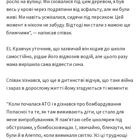
росло на вулиці. Ми сховалися під цим деревом, я був
весь у крові через подряпини від асфальту, але ми були
живі. Ми навіть усміхалися, сидячи під персиком. Цей
момент я ніколи не забуду. Відтоді ми стали з мамою ще
ближчими", — написав співак.
EL Кравчук уточнив, що зазвичай він ходив до школи
самостійно, рідше його відвозив водій, але цього разу
мама вирішила сама відвести сина.
Співак зізнався, що ще в дитинстві відчув, що таке війна
і зараз в дорослому житті йому згадуються ті моменти.
"Коли почалася АТО і я дізнався про бомбардування
Попасної та те, як там виживають діти, це стало для
мене випробуванням. Я пам’ятаю себе школярем під
обстрілами, у бомбосховищах. І, звичайно, блекаути, які
були й в Алеппо, коли вимикали світло. Усі ці труднощі