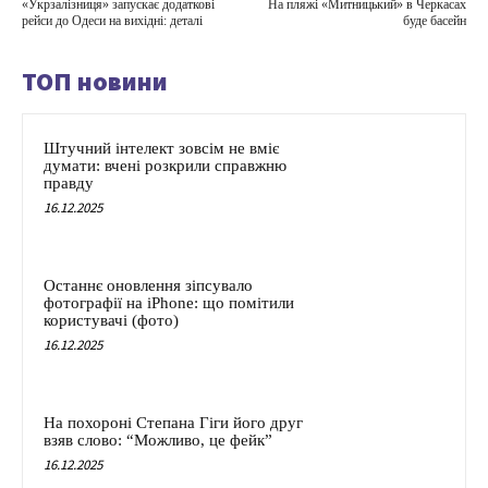
«Укрзалізниця» запускає додаткові
На пляжі «Митницький» в Черкасах
рейси до Одеси на вихідні: деталі
буде басейн
ТОП новини
Штучний інтелект зовсім не вміє
думати: вчені розкрили справжню
правду
16.12.2025
Останнє оновлення зіпсувало
фотографії на iPhone: що помітили
користувачі (фото)
16.12.2025
На похороні Степана Гіги його друг
взяв слово: “Можливо, це фейк”
16.12.2025