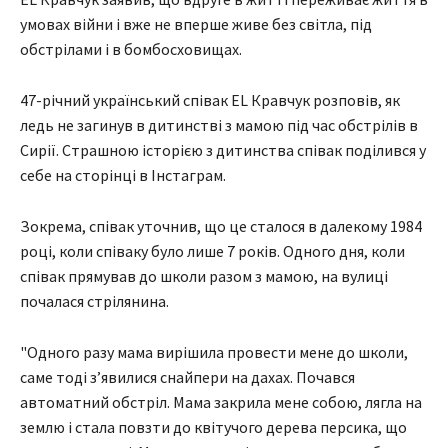
умовах війни і вже не вперше живе без світла, під
обстрілами і в бомбосховищах.
47-річний український співак EL Кравчук розповів, як
ледь не загинув в дитинстві з мамою під час обстрілів в
Сирії. Страшною історією з дитинства співак поділився у
себе на сторінці в Інстаграм.
Зокрема, співак уточнив, що це сталося в далекому 1984
році, коли співаку було лише 7 років. Одного дня, коли
співак прямував до школи разом з мамою, на вулиці
почалася стрілянина.
"Одного разу мама вирішила провести мене до школи,
саме тоді з’явилися снайпери на дахах. Почався
автоматний обстріл. Мама закрила мене собою, лягла на
землю і стала повзти до квітучого дерева персика, що