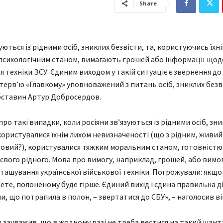
Share
уються із рідними осіб, зниклих безвісти, та, користуючись їх
психологічним станом, вимагають грошей або інформації щод
 техніки ЗСУ. Єдиним виходом у такій ситуаціє є звернення до
нтерв’ю «Главкому» уповноважений з питань осіб, зниклих безв
бставин Артур Добросердов.
ро такі випадки, коли росіяни зв’язуються із рідними осіб, зн
користувалися їхнім лихом невизначеності (що з рідним, живий 
ровий?), користувалися тяжким моральним станом, готовністю
свого рідного. Мова про вимогу, наприклад, грошей, або вимо
зташування української військової техніки. Погрожували: якщо
те, полоненому буде гірше. Єдиний вихід і єдина правильна ді
и, що потрапила в полон, – звертатися до СБУ», – наголосив ві
зауважив, що в жодному разі не треба вестися на такий шант