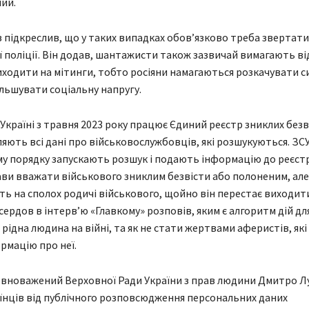
ий.
підкреслив, що у таких випадках обов’язково треба звертати
 поліції. Він додав, шантажисти також зазвичай вимагають ві
ходити на мітинги, тобто росіяни намагаються розкачувати с
ільшувати соціальну напругу.
Україні з травня 2023 року працює Єдиний реєстр зниклих безві
яють всі дані про військовослужбовців, які розшукуються. ЗСУ
у порядку запускають розшук і подають інформацію до реєст
ви вважати військового зниклим безвісти або полоненим, але
ь на сполох родичі військового, щойно він перестає виходити 
ердов в інтерв’ю «Главкому» розповів, яким є алгоритм дій дл
 рідна людина на війні, та як не стати жертвами аферистів, як
ормацію про неї.
овноважений Верховної Ради України з прав людини Дмитро Л
аїнців від публічного розповсюдження персональних даних