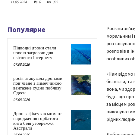
11.05.2024
0
395
Популярне
Росіяни зв’яз
моральним і 
розташування
Підводні дрони стали
розповів в і
новою загрозою для
світового інтернету
особливих о
07.08.2026
«Нам відомо п
росія атакувала дронами
безвісти, та 
пов’язане з Німеччиною
вантажне судно поблизу
вона, чи здо
Одеси
будь-що про 
07.08.2026
за місцем ро
виконуватиме
Дрон зафіксував момент
народження горбатого
рідних людин
кита біля узбережжя
Австралії
Добросердов 
07.08.2026