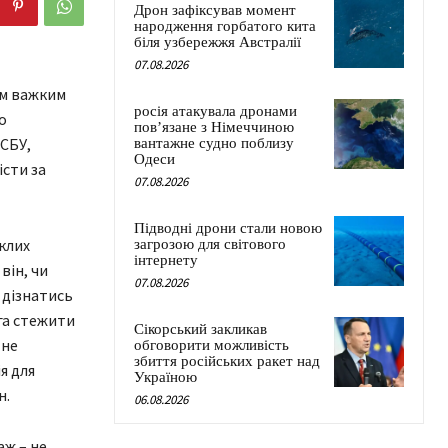
Дрон зафіксував момент
народження горбатого кита
біля узбережжя Австралії
07.08.2026
нім важким
росія атакувала дронами
о
пов’язане з Німеччиною
 СБУ,
вантажне судно поблизу
Одеси
істи за
07.08.2026
Підводні дрони стали новою
иклих
загрозою для світового
інтернету
він, чи
07.08.2026
 дізнатись
га стежити
Сікорський закликав
 не
обговорити можливість
збиття російських ракет над
я для
Україною
н.
06.08.2026
аж – не