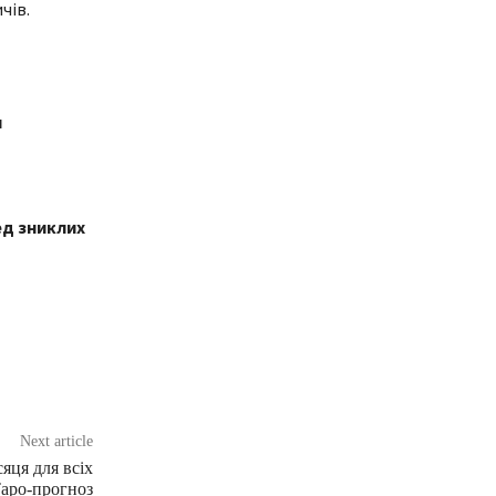
чів.
м
ед зниклих
Next article
яця для всіх
 Таро-прогноз