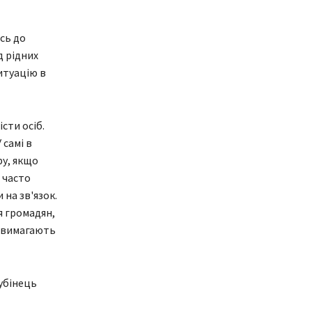
сь до
д рідних
итуацію в
сти осіб.
 самі в
ру, якщо
 часто
на зв'язок.
я громадян,
і вимагають
убінець