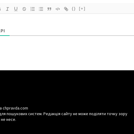
{}
[+]
РІ
а chpravda.com
для пошукових систем. Редакція сайту не може поділяти точку зору
 не несе.