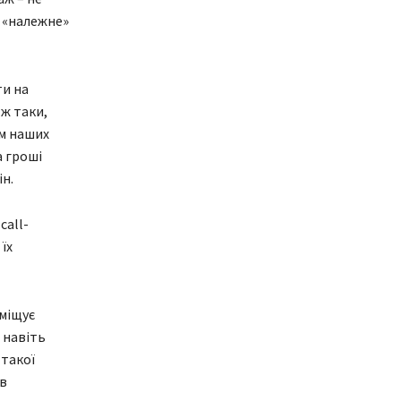
а «належне»
ти на
ж таки,
м наших
а гроші
н.
call-
їх
зміщує
 навіть
 такої
ів