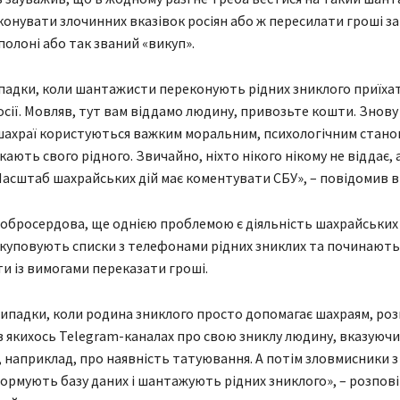
онувати злочинних вказівок росіян або ж пересилати гроші з
полоні або так званий «викуп».
адки, коли шантажисти переконують рідних зниклого приїха
сії. Мовляв, тут вам віддамо людину, привозьте кошти. Знову 
шахраї користуються важким моральним, психологічним стано
кають свого рідного. Звичайно, ніхто нікого нікому не віддає, 
асштаб шахрайських дій має коментувати СБУ», – повідомив ві
обросердова, ще однією проблемою є діяльність шахрайських 
 скуповують списки з телефонами рідних зниклих та починають 
 із вимогами переказати гроші.
 випадки, коли родина зниклого просто допомагає шахраям, ро
 якихось Telegram-каналах про свою зниклу людину, вказуючи
і, наприклад, про наявність татуювання. А потім зловмисники з
ормують базу даних і шантажують рідних зниклого», – розпов