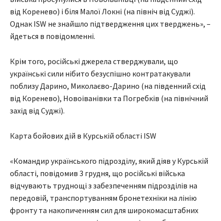
від Коренево) і біля Малої Локні (на північ від Суджі).
Однак ISW не знайшло підтвердження цих тверджень», –
йдеться в повідомленні.
Крім того, російські джерела стверджували, що
українські сили нібито безуспішно контратакували
поблизу Дарино, Миколаєво-Дарино (на південний схід
від Коренево), Новоіванівки та Погребків (на північний
захід від Суджі).
Карта бойових дій в Курській області ISW
«Командир українського підрозділу, який діяв у Курській
області, повідомив 3 грудня, що російські війська
відчувають труднощі з забезпеченням підрозділів на
передовій, транспортуванням бронетехніки на лінію
фронту та накопиченням сил для широкомасштабних