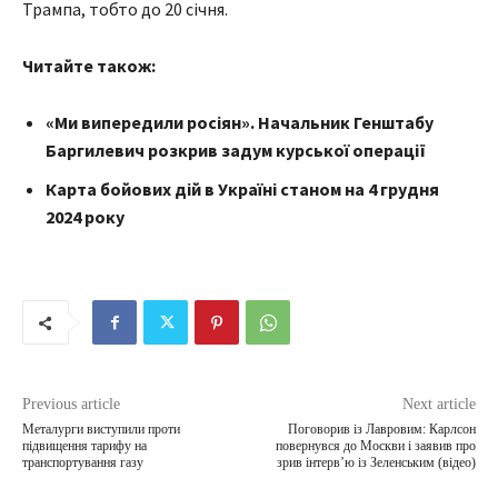
Трампа, тобто до 20 січня.
Читайте також:
«Ми випередили росіян». Начальник Генштабу
Баргилевич розкрив задум курської операції
Карта бойових дій в Україні станом на 4 грудня
2024 року
Previous article
Next article
Металурги виступили проти
Поговорив із Лавровим: Карлсон
підвищення тарифу на
повернувся до Москви і заявив про
транспортування газу
зрив інтерв’ю із Зеленським (відео)