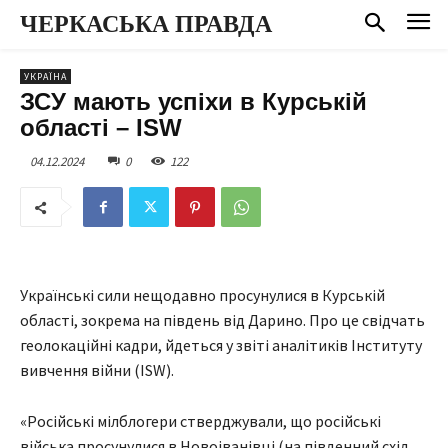
ЧЕРКАСЬКА ПРАВДА
УКРАЇНА
ЗСУ мають успіхи в Курській
області – ISW
04.12.2024
0
122
Українські сили нещодавно просунулися в Курській
області, зокрема на південь від Дарино. Про це свідчать
геолокаційні кадри, йдеться у звіті аналітиків Інституту
вивчення війни (ISW).
«Російські мілблогери стверджували, що російські
війська просунулися в Новоіванівці (на південний схід