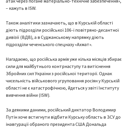
атак через погане матеріально-технічне забезпечення»,
– кажуть в ISW.
Також аналітики зазначають, що в Курській області
діють підрозділи російської 106-ї повітряно-десантної
дивізії (ВДВ), а в Суджанському напрямку діють
підрозділи чеченського спецназу «Ахмат».
Нагадаємо, що російська армія уже кілька місяців збирає
сили для майбутнього контрнаступу та витіснення
Збройних сил України з російської території. Однак
чисельність військового угруповання росіян у Курській
області не є катастрофічною, йдеться у звіті Інституту
вивчення війни (ISW).
За деякими даними, російський диктатор Володимир
Путін хоче встигнути відбити Курську область в ЗСУ до
інавгурації обраного президента США Дональда