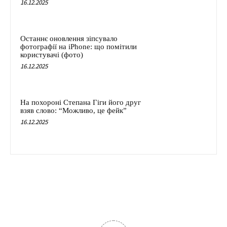
16.12.2025
Останнє оновлення зіпсувало
фотографії на iPhone: що помітили
користувачі (фото)
16.12.2025
На похороні Степана Гіги його друг
взяв слово: “Можливо, це фейк”
16.12.2025