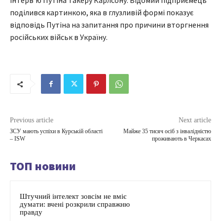
інтерв'ю Путіна Такеру Карлсону. Відомий підприємець
поділився картинкою, яка в глузливій формі показує
відповідь Путіна на запитання про причини вторгнення
російських військ в Україну.
Previous article
Next article
ЗСУ мають успіхи в Курській області
Майже 35 тисяч осіб з інвалідністю
– ISW
проживають в Черкасах
ТОП новини
Штучний інтелект зовсім не вміє
думати: вчені розкрили справжню
правду