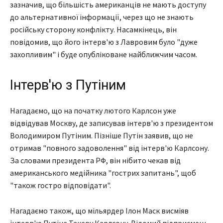
зазначив, що більшість американців не мають доступу
до альтернативної інформації, через що не знають
російську сторону конфлікту. Насамкінець, він
повідомив, що його інтерв'ю з Лавровим було "дуже
захопливим" і буде опубліковане найближчим часом.
Інтерв'ю з Путіним
Нагадаємо, що на початку лютого Карлсон уже
відвідував Москву, де записував інтерв'ю з президентом
Володимиром Путіним. Пізніше Путін заявив, що не
отримав "повного задоволення" від інтерв'ю Карлсону.
За словами президента РФ, він нібито чекав від
американського медійника "гострих запитань", щоб
"також гостро відповідати".
Нагадаємо також, що мільярдер Ілон Маск висміяв