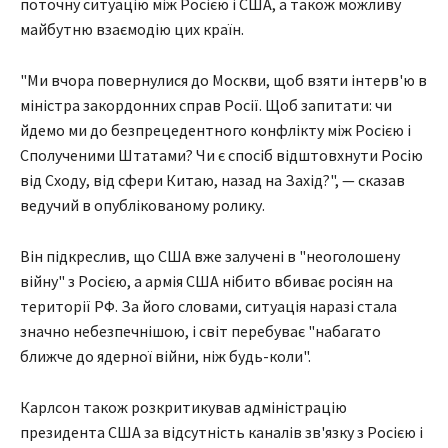
поточну ситуацію між Росією і США, а також можливу
майбутню взаємодію цих країн.
"Ми вчора повернулися до Москви, щоб взяти інтерв'ю в
міністра закордонних справ Росії. Щоб запитати: чи
йдемо ми до безпрецедентного конфлікту між Росією і
Сполученими Штатами? Чи є спосіб відштовхнути Росію
від Сходу, від сфери Китаю, назад на Захід?", — сказав
ведучий в опублікованому ролику.
Він підкреслив, що США вже залучені в "неоголошену
війну" з Росією, а армія США нібито вбиває росіян на
території РФ. За його словами, ситуація наразі стала
значно небезпечнішою, і світ перебуває "набагато
ближче до ядерної війни, ніж будь-коли".
Карлсон також розкритикував адміністрацію
президента США за відсутність каналів зв'язку з Росією і