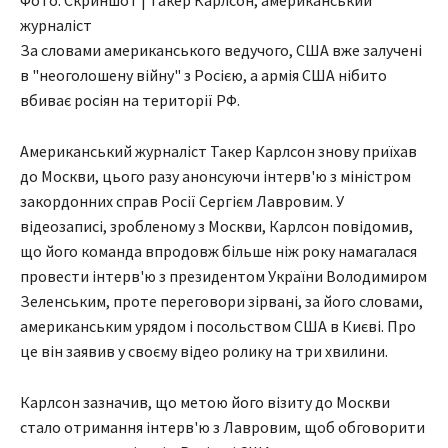
Фото: Скриншот | Такер Карлсон, американський
журналіст
За словами американського ведучого, США вже залучені
в "неоголошену війну" з Росією, а армія США нібито
вбиває росіян на території РФ.
Американський журналіст Такер Карлсон знову приїхав
до Москви, цього разу анонсуючи інтерв'ю з міністром
закордонних справ Росії Сергієм Лавровим. У
відеозаписі, зробленому з Москви, Карлсон повідомив,
що його команда впродовж більше ніж року намагалася
провести інтерв'ю з президентом України Володимиром
Зеленським, проте переговори зірвані, за його словами,
американським урядом і посольством США в Києві. Про
це він заявив у своєму відео ролику на три хвилини.
Карлсон зазначив, що метою його візиту до Москви
стало отримання інтерв'ю з Лавровим, щоб обговорити