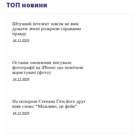
ТОП новини
Штучний інтелект зовсім не вміє
думати: вчені розкрили справжню
правду
16.12.2025
Останнє оновлення зіпсувало
фотографії на iPhone: що помітили
користувачі (фото)
16.12.2025
На похороні Степана Гіги його друг
взяв слово: “Можливо, це фейк”
16.12.2025