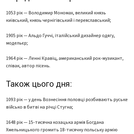
1053 рік — Володимир Мономах, великий князь
київський, князь чернігівський і переяславський;
1905 рік — Альдо Гуччі, італійський дизайнер одягу,
модельєр;
1964 рік — Ленні Кравіц, американський рок-музикант,
співак, автор пісень.
Також цього дня:
1093 рік — у день Вознесіння половці розбивають руське
військо в битві на річці Стугна;
1648 рік — 15-тисячна козацька армія Богдана
Хмельницького громить 18-тисячну польську армію