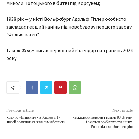
Миколи Потоцького в битві під Корсунем;
1938 рік — у місті Вольфсбург Адольф Гітлер особисто
закладає перший камінь під новобудову першого заводу
"Фольксваген".
Також
Фокус
писав церковний календар на травень 2024
року
Previous article
Next article
Удар по «Епіцентру» в Харкові: 17
Черкаський ветеран втратив 98 % зору
людей вважаються зниклими безвісти
і вчиться реабілітувати інших.
Розповідаємо його історію