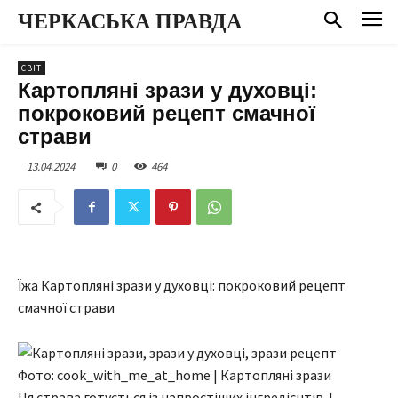
ЧЕРКАСЬКА ПРАВДА
СВІТ
Картопляні зрази у духовці:
покроковий рецепт смачної
страви
13.04.2024
0
464
Їжа Картопляні зрази у духовці: покроковий рецепт
смачної страви
Фото: cook_with_me_at_home | Картопляні зрази
Ця страва готується із напростіших інгредієнтів. І