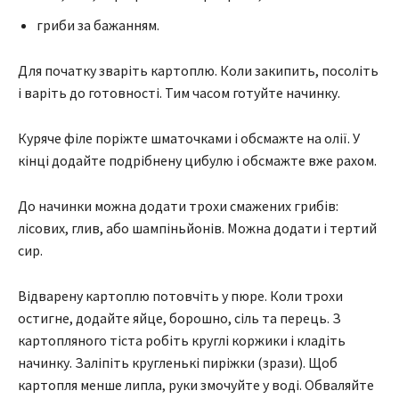
гриби за бажанням.
Для початку зваріть картоплю. Коли закипить, посоліть
і варіть до готовності. Тим часом готуйте начинку.
Куряче філе поріжте шматочками і обсмажте на олії. У
кінці додайте подрібнену цибулю і обсмажте вже рахом.
До начинки можна додати трохи смажених грибів:
лісових, глив, або шампіньйонів. Можна додати і тертий
сир.
Відварену картоплю потовчіть у пюре. Коли трохи
остигне, додайте яйце, борошно, сіль та перець. З
картопляного тіста робіть круглі коржики і кладіть
начинку. Заліпіть кругленькі пиріжки (зрази). Щоб
картопля менше липла, руки змочуйте у воді. Обваляйте