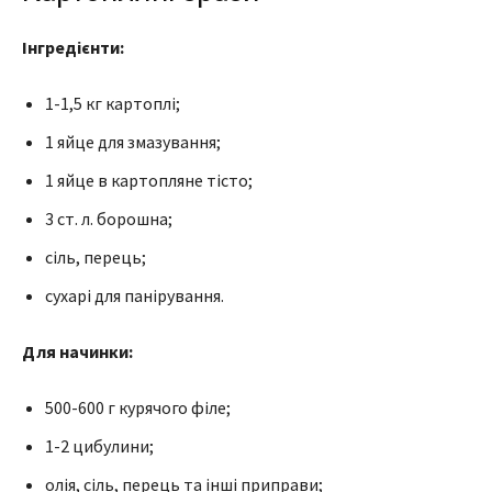
Інгредієнти:
1-1,5 кг картоплі;
1 яйце для змазування;
1 яйце в картопляне тісто;
3 ст. л. борошна;
сіль, перець;
сухарі для панірування.
Для начинки:
500-600 г курячого філе;
1-2 цибулини;
олія, сіль, перець та інші приправи;