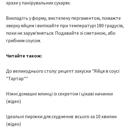
зрази у панірувальних сухарях.
Викладіть у форму, вистелену пергаментом, помажте
зверху яйцем і випікайте при температурі 180 градусів,
поки не зарум'яняться. Подавайте зі сметаною, або
грибним соусом.
Читайте також:
До великоднього столу: рецепт закуски "Яйця в соусі
"Тартар""
Ніжні домашні млинці із секретом і цікаві начинки
(відео)
Ідеальні пиріжки для схуднення: всього за 10 хвилин
(відео)