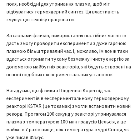
поля, необхідні для утримання плазми, щоб міг
відбуватися термоядерний синтез. Ця властивість
змушує цю техніку працювати.
За словами фізиків, використання постійних магнітів
дасть змогу проводити експерименти з дуже гарячою
плазмою більш тривалий час. І, можливо, їм все ж таки
вдасться отримати ту саму безмежну і чисту енергію за
допомогою майбутніх реакторів, які будуть створені на
основі подібних експериментальних установок.
Нагадуємо, що фізики з Південної Кореї під час
експериментів в експериментальному термоядерному
реакторі KSTAR (це токамак) змогли встановити новий
рекорд. Протягом 100 секунд у реакторі утримувалася
плазма з температурою 100 млн градусів Цельсія, а це
майже в 7 разів вище, ніж температура в ядрі Сонця, як
уже писав
Фокус
.