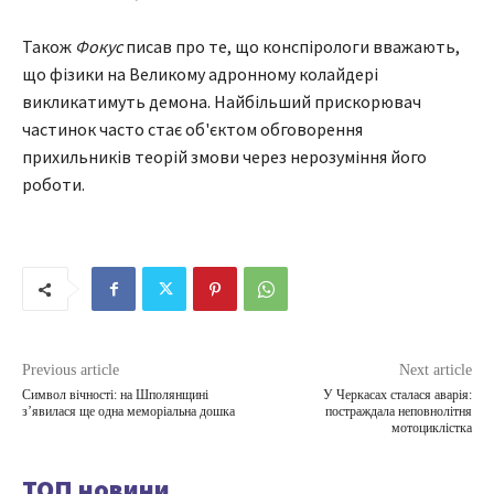
Також
Фокус
писав про те, що конспірологи вважають,
що фізики на Великому адронному колайдері
викликатимуть демона. Найбільший прискорювач
частинок часто стає об'єктом обговорення
прихильників теорій змови через нерозуміння його
роботи.
Previous article
Next article
Символ вічності: на Шполянщині
У Черкасах сталася аварія:
з’явилася ще одна меморіальна дошка
постраждала неповнолітня
мотоциклістка
ТОП новини