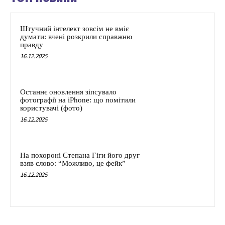
Штучний інтелект зовсім не вміє
думати: вчені розкрили справжню
правду
16.12.2025
Останнє оновлення зіпсувало
фотографії на iPhone: що помітили
користувачі (фото)
16.12.2025
На похороні Степана Гіги його друг
взяв слово: “Можливо, це фейк”
16.12.2025