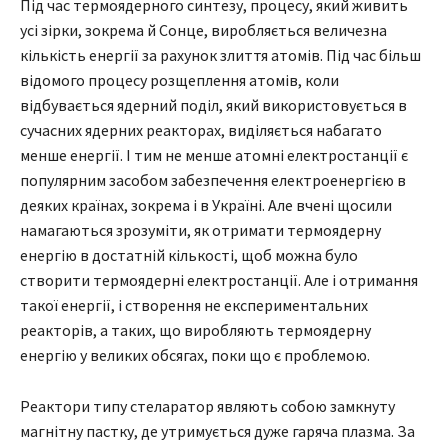
Під час термоядерного синтезу, процесу, який живить
усі зірки, зокрема й Сонце, виробляється величезна
кількість енергії за рахунок злиття атомів. Під час більш
відомого процесу розщеплення атомів, коли
відбувається ядерний поділ, який використовується в
сучасних ядерних реакторах, виділяється набагато
менше енергії. І тим не менше атомні електростанції є
популярним засобом забезпечення електроенергією в
деяких країнах, зокрема і в Україні. Але вчені щосили
намагаються зрозуміти, як отримати термоядерну
енергію в достатній кількості, щоб можна було
створити термоядерні електростанції. Але і отримання
такої енергії, і створення не експериментальних
реакторів, а таких, що виробляють термоядерну
енергію у великих обсягах, поки що є проблемою.
Реактори типу стеларатор являють собою замкнуту
магнітну пастку, де утримується дуже гаряча плазма. За