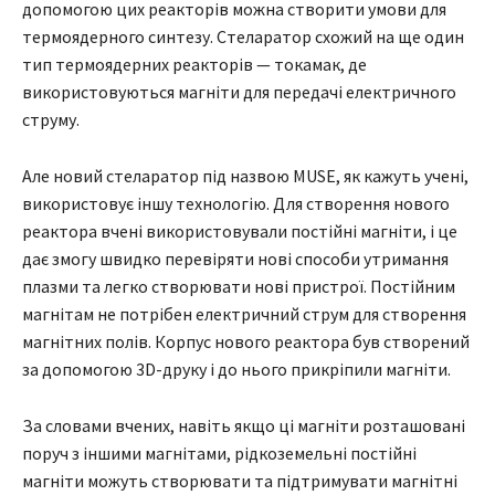
допомогою цих реакторів можна створити умови для
термоядерного синтезу. Стеларатор схожий на ще один
тип термоядерних реакторів — токамак, де
використовуються магніти для передачі електричного
струму.
Але новий стеларатор під назвою MUSE, як кажуть учені,
використовує іншу технологію. Для створення нового
реактора вчені використовували постійні магніти, і це
дає змогу швидко перевіряти нові способи утримання
плазми та легко створювати нові пристрої. Постійним
магнітам не потрібен електричний струм для створення
магнітних полів. Корпус нового реактора був створений
за допомогою 3D-друку і до нього прикріпили магніти.
За словами вчених, навіть якщо ці магніти розташовані
поруч з іншими магнітами, рідкоземельні постійні
магніти можуть створювати та підтримувати магнітні